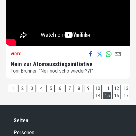
VIDEO
Nein zur Atomausstiegsinitiative
Toni Brunner: "Nei, nöd scho wieder??!"
1
2
3
4
5
6
7
8
9
10
11
12
13
14
15
16
17
Seiten
Personen