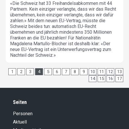
«Die Schweiz hat 33 Freihandelsabkommen mit 44
Partnern. Kein einziger verlangte, dass wir das Recht
übernehmen, kein einziger verlangte, dass wir dafür
zahlen.» Mit dem neuen EU-Vertrag, müsste die
Schweiz beides tun: automatisch EU-Recht
übernehmen und jährlich mindestens 350 Millionen
Franken an die EU bezahlen! Für Nationalrätin
Magdalena Martullo-Blocher ist deshalb klar: «Der
neue EU-Vertrag ist ein Unterwerfungsvertrag zum
Nachteil der Schweiz.»
1
2
3
4
5
6
7
8
9
10
11
12
13
14
15
16
17
Seiten
Personen
Aktuell