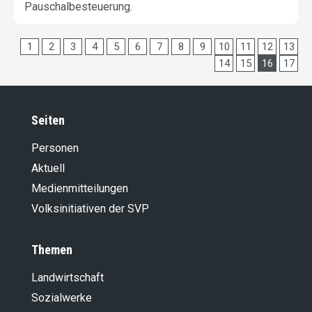
Pauschalbesteuerung.
1
2
3
4
5
6
7
8
9
10
11
12
13
14
15
16
17
Seiten
Personen
Aktuell
Medienmitteilungen
Volksinitiativen der SVP
Themen
Landwirt­schaft
Sozialwerke