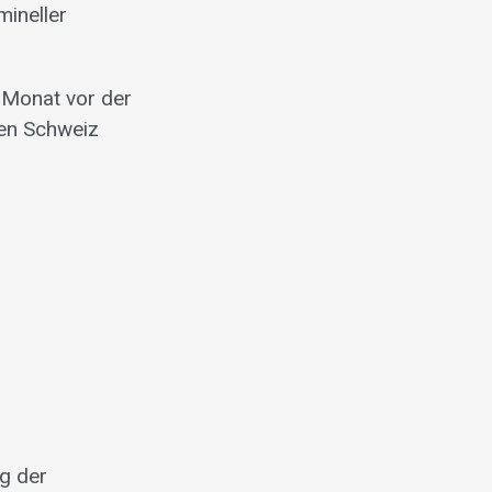
mineller
n Monat vor der
en Schweiz
ng der