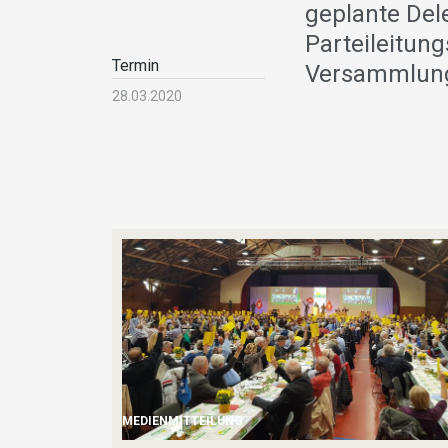
geplante Del
Parteileitun
Termin
Versammlung
28.03.2020
MEDIENMITTEILUNG