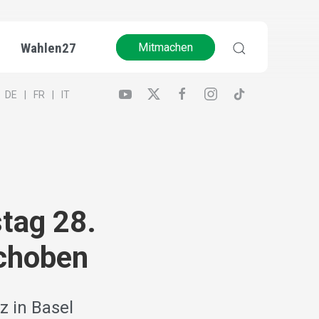
Wahlen27
Mitmachen
DE
FR
IT
tag 28.
schoben
z in Basel