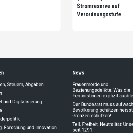
Stromreserve auf
Verordnungsstufe
en
News
en, Steuern, Abgaben
Frauenmorde und
Beziehungsdelikte: Was die
n
Feministinnen explizit ausbl
et und Digitalisierung
Der Bundesrat muss aufwach
Bevölkerung schützen heisst
e
Grenzen schützen!
der­politik
Tell, Freiheit, Neutralität: Un
g, Forschung und Innovation
seit 1291