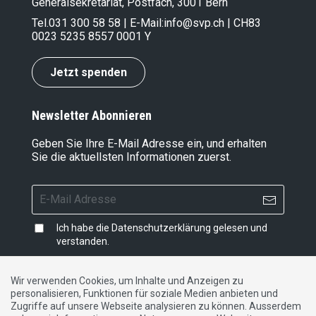
Generalsekretariat, Postfach, 3001 Bern
Tel.
031 300 58 58
| E-Mail:
info@svp.ch
| CH83
0023 5235 8557 0001 Y
Jetzt spenden
Newsletter Abonnieren
Geben Sie Ihre E-Mail Adresse ein, und erhalten
Sie die aktuellsten Informationen zuerst.
Ich habe die
Datenschutzerklärung
gelesen und
verstanden.
Wir verwenden Cookies, um Inhalte und Anzeigen zu
personalisieren, Funktionen für soziale Medien anbieten und
Impressum
|
Datenschutzerklärung
|
Kontakt
Zugriffe auf unsere Webseite analysieren zu können. Ausserdem