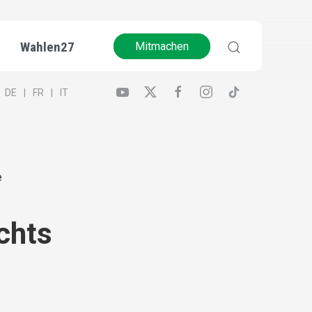
Wahlen27
Mitmachen
DE
FR
IT
e
schts