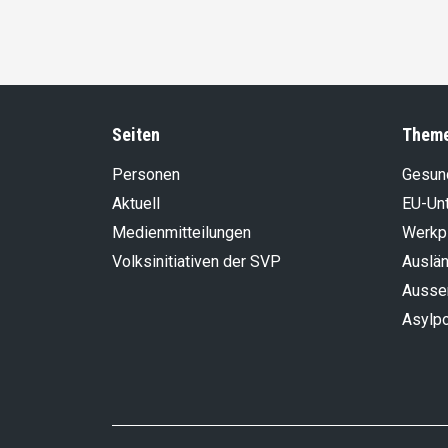
Seiten
Them
Personen
Gesun
Aktuell
EU-Un
Medienmitteilungen
Werkp
Volksinitiativen der SVP
Auslän
Aussen
Asylpo