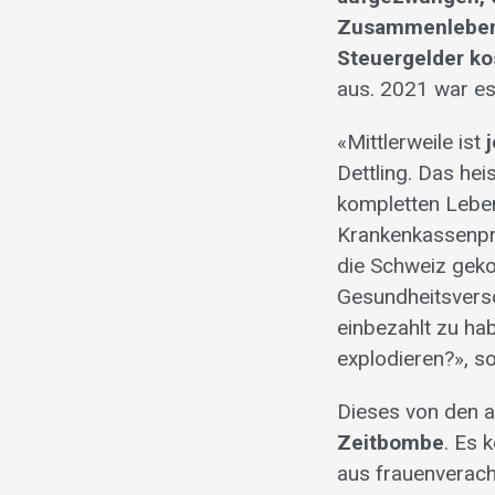
Zusammenleben g
Steuergelder ko
aus. 2021 war es
«Mittlerweile ist
Dettling. Das hei
kompletten Leben
Krankenkassenpr
die Schweiz geko
Gesundheitsvers
einbezahlt zu ha
explodieren?», so
Dieses von den a
Zeitbombe
. Es 
aus frauenveracht