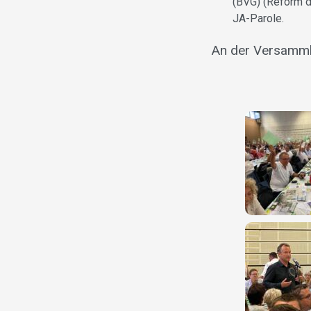
(BVG) (Reform d
JA-Parole.
An der Versammlu