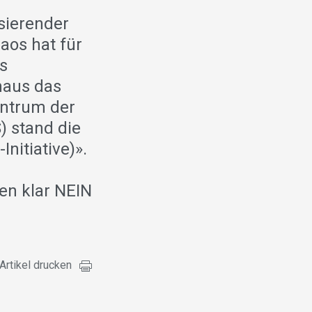
sierender
aos hat für
s
haus das
entrum der
) stand die
nitiative)».
en klar NEIN
Artikel drucken