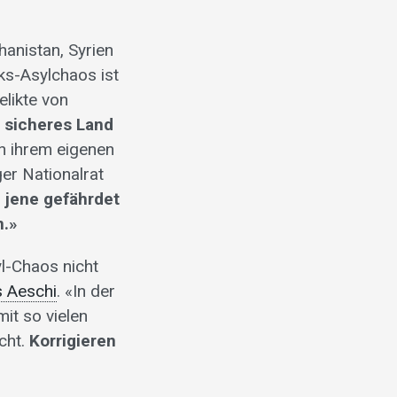
hanistan, Syrien
nks-Asylchaos ist
elikte von
n sicheres Land
in ihrem eigenen
er Nationalrat
h jene gefährdet
n.»
yl-Chaos nicht
 Aeschi
. «In der
it so vielen
cht.
Korrigieren