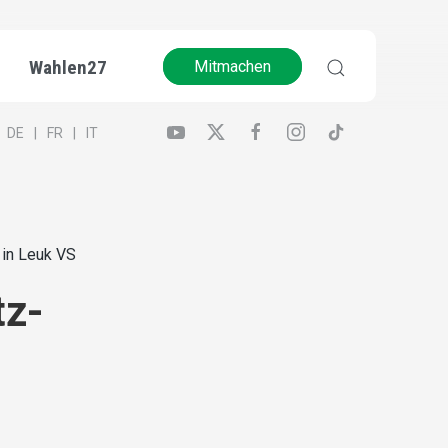
Wahlen27
Mitmachen
DE
FR
IT
in Leuk VS
tz-