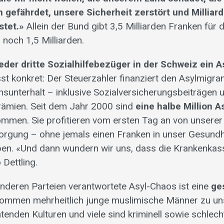
efährdet, unsere Sicherheit zerstört und Milliar
stet.»
Allein der Bund gibt 3,5 Milliarden Franken für 
 noch 1,5 Milliarden.
jeder dritte Sozialhilfebezüger in der Schweiz ein A
sst konkret: Der Steuerzahler finanziert den Asylmigra
sunterhalt – inklusive Sozialversicherungsbeiträgen 
ämien. Seit dem Jahr 2000 sind
eine halbe Million 
mmen. Sie profitieren vom ersten Tag an von unserer
orgung – ohne jemals einen Franken in unser Gesund
ben. «Und dann wundern wir uns, dass die Krankenka
 Dettling.
nderen Parteien verantwortete Asyl-Chaos ist eine
ge
kommen mehrheitlich junge muslimische Männer zu u
enden Kulturen und viele sind kriminell sowie schlech