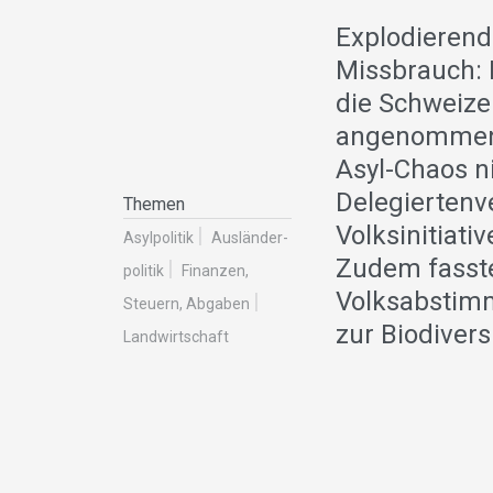
Explodierend
Missbrauch: 
die Schweize
angenommen.
Asyl-Chaos n
Delegiertenv
Themen
Volksinitiati
Asylpolitik
Ausländer­
Zudem fasste
politik
Finanzen,
Volksabstimm
Steuern, Abgaben
zur Biodivers
Landwirt­schaft