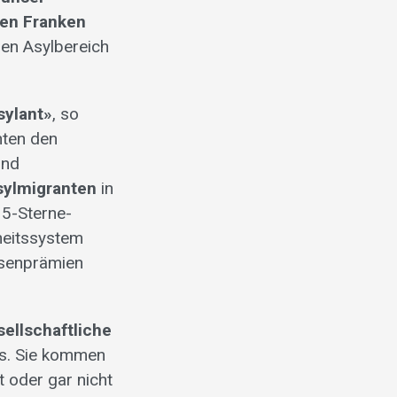
den Franken
den Asylbereich
sylant»
, so
nten den
und
Asylmigranten
in
 5-Sterne-
heitssystem
ssenprämien
sellschaftliche
ns. Sie kommen
t oder gar nicht