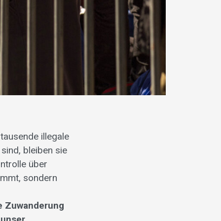
ausende illegale
sind, bleiben sie
trolle über
kommt, sondern
ne Zuwanderung
 unser