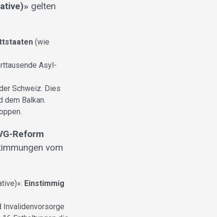
ative)»
gelten
ttstaaten
(wie
rttausende Asyl-
 der Schweiz. Dies
nd dem Balkan.
toppen.
 BVG-Reform
bstimmungen vom
ative)»:
Einstimmig
d Invalidenvorsorge