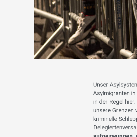
Unser Asylsyste
Asylmigranten in 
in der Regel hie
unsere Grenzen v
kriminelle Schle
Delegiertenvers
aufgezwungen, d