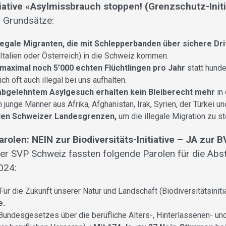
tiative «Asylmissbrauch stoppen! (Grenzschutz-Initi
r Grundsätze:
illegale Migranten, die mit Schlepperbanden über sichere
Dri
Italien oder Österreich) in die Schweiz kommen.
maximal noch 5’000 echten Flüchtlingen pro Jahr
statt hunde
ch oft auch illegal bei uns aufhalten.
abgelehntem Asylgesuch erhalten kein Bleiberecht mehr
in
em junge Männer aus Afrika, Afghanistan, Irak, Syrien, der Türkei u
 den Schweizer Landesgrenzen,
um die illegale Migration zu s
olen: NEIN zur Biodiversitäts-Initiative – JA zur
der SVP Schweiz fassten folgende Parolen für die A
024:
«Für die Zukunft unserer Natur und Landschaft (Biodiversitätsiniti
e.
undesgesetzes über die berufliche Alters-, Hinterlassenen- un