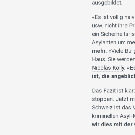
ausgebildet.
«Es ist völlig na
usw. nicht ihre P
ein Sicherheitsri
Asylanten um me
mehr.
«Viele Bürg
Haus. Sie werden
Nicolas Kolly
.
«E
ist, die angebl
Das Fazit ist kla
stoppen. Jetzt m
Schweiz ist das 
kriminellen Asyl
wir dies mit der