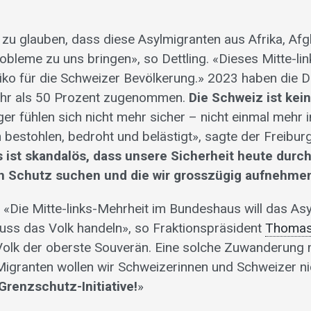
iv zu glauben, dass diese Asylmigranten aus Afrika, Afg
robleme zu uns bringen», so Dettling. «Dieses Mitte-li
siko für die Schweizer Bevölkerung.» 2023 haben die D
hr als 50 Prozent zugenommen.
Die Schweiz ist kei
er fühlen sich nicht mehr sicher – nicht einmal mehr 
 bestohlen, bedroht und belästigt», sagte der Freiburg
s ist skandalös, dass unsere Sicherheit heute durc
ich Schutz suchen und die wir grosszügig aufnehme
r: «Die Mitte-links-Mehrheit im Bundeshaus will das As
uss das Volk handeln», so Fraktionspräsident
Thomas
Volk der oberste Souverän. Eine solche Zuwanderung m
-Migranten wollen wir Schweizerinnen und Schweizer ni
 Grenzschutz-Initiative!
»