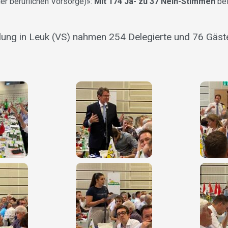
er beruflichen Vorsorge)»:
Mit 174 Ja- zu 37 Nein-Stimmen
be
ng in Leuk (VS) nahmen 254 Delegierte und 76 Gäste 