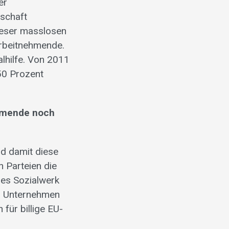
er
tschaft
dieser masslosen
Arbeitnehmende.
alhilfe. Von 2011
50 Prozent
ehmende noch
nd damit diese
n Parteien die
ues Sozialwerk
ür Unternehmen
für billige EU-