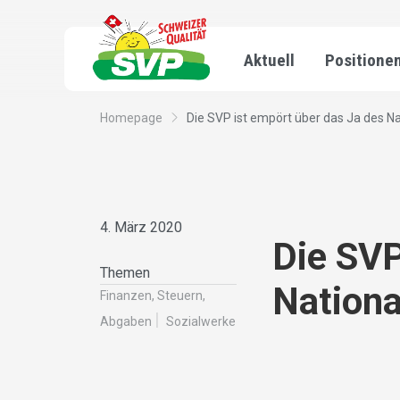
Aktuell
Positione
Homepage
Die SVP ist empört über das Ja des Nat
4. März 2020
Die SVP
Themen
Nationa
Finanzen, Steuern,
Abgaben
Sozialwerke