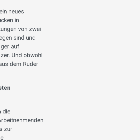
 ein neues
ücken in
tungen von zwei
iegen sind und
iger auf
izer. Und obwohl
 aus dem Ruder
sten
 die
 Arbeitnehmenden
s zur
te