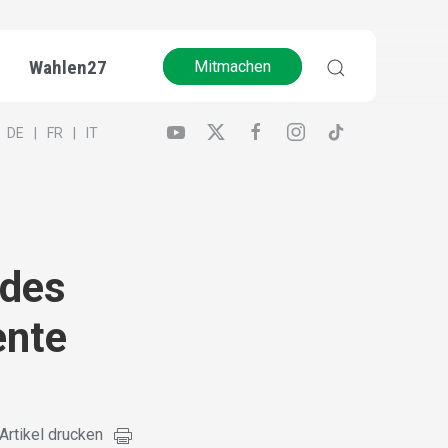
Wahlen27
Mitmachen
DE
FR
IT
 des
ente
Artikel drucken