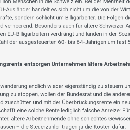
illion Menschen in die Schweiz ein. Bei der Mehrheit d
-Ausländer handelt es sich nicht um die von der Wir
äfte, sondern schlicht um Billigarbeiter. Die Folgen 
d verheerend. Besonders auch für ältere Schweizer 
n EU-Billigarbeitern verdrängt und landen in der Sozi
 Zahl der ausgesteuerten 60- bis 64-Jährigen um fast 
sungsrente entsorgen Unternehmen ältere Arbeitn
uwanderung endlich wieder eigenständig zu steuern u
lung zu stoppen, wollen der Bundesrat und die andere
d zuschütten und mit der Überbrückungsrente ein ne
schafft eine solche Rente lediglich falsche Anreize: F
chter, ältere Arbeitnehmende ohne schlechtes Gewissen 
assen – die Steuerzahler tragen ja die Kosten dafür.