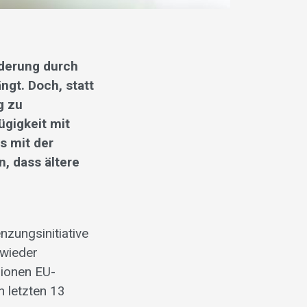
nderung durch
ngt. Doch, statt
g zu
ügigkeit mit
s mit der
n, dass ältere
zungsinitiative
 wieder
lionen EU-
 letzten 13