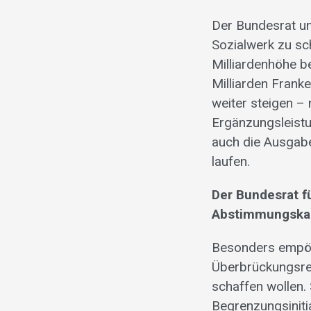
Der Bundesrat un
Sozialwerk zu sc
Milliardenhöhe b
Milliarden Frank
weiter steigen –
Ergänzungsleist
auch die Ausgabe
laufen.
Der Bundesrat f
Abstimmungskam
Besonders empöre
Überbrückungsren
schaffen wollen.
Begrenzungsinitia