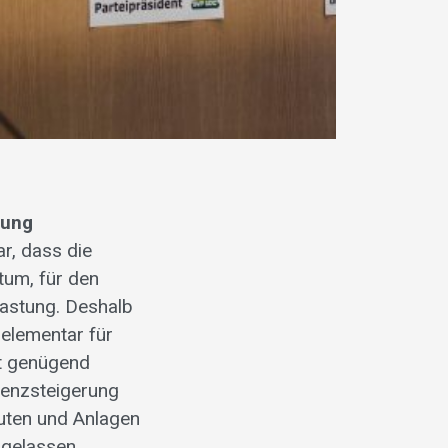
nung
r, dass die
um, für den
lastung. Deshalb
 elementar für
ft genügend
ienzsteigerung
uten und Anlagen
ugelassen