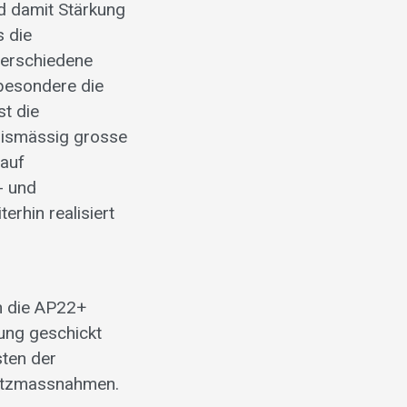
d damit Stärkung
 die
verschiedene
sbesondere die
st die
nismässig grosse
rauf
- und
erhin realisiert
h die AP22+
ung geschickt
sten der
hutzmassnahmen.