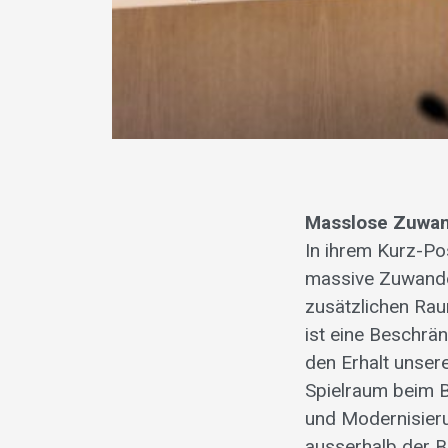
Masslose Zuwan
In ihrem Kurz-Po
massive Zuwande
zusätzlichen Rau
ist eine Beschrän
den Erhalt unser
Spielraum beim B
und Modernisieru
ausserhalb der B