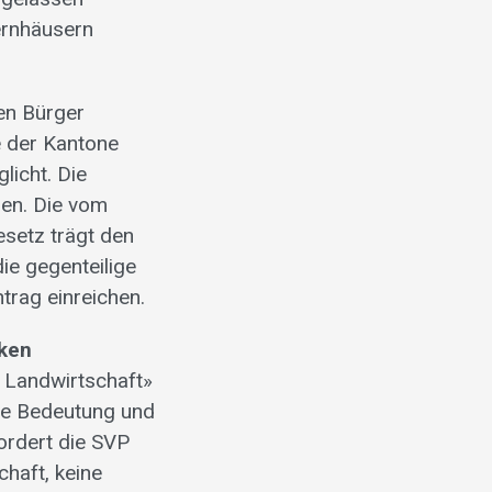
ernhäusern
en Bürger
e der Kantone
licht. Die
ren. Die vom
setz trägt den
ie gegenteilige
trag einreichen.
rken
 Landwirtschaft»
che Bedeutung und
ordert die SVP
chaft, keine