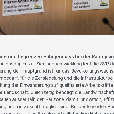
derung begrenzen – Augenmass bei der Raumpla
sitionspapier zur Siedlungsentwicklung legt die SVP da
rung der Hauptgrund ist für das Bevölkerungswachst
mbedarf, für die Zersiedelung und die Infrastrukturbe
kung der Einwanderung auf qualifizierte Arbeitskräfte
er Landschaft. Gleichzeitig benötigt die Landwirtscha
auen ausserhalb der Bauzone, damit Innovation, Effiz
ng auch in Zukunft möglich sind. Bei bestehenden Ba
auzonen soll eine flexible und vollständige Nutzung z