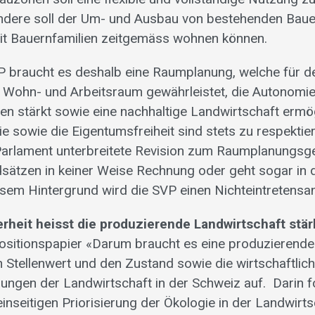
ndere soll der Um- und Ausbau von bestehenden Bau
mit Bauernfamilien zeitgemäss wohnen können.
P braucht es deshalb eine Raumplanung, welche für d
ie Wohn- und Arbeitsraum gewährleistet, die Autonomi
n stärkt sowie eine nachhaltige Landwirtschaft ermög
e sowie die Eigentumsfreiheit sind stets zu respektie
arlament unterbreitete Revision zum Raumplanungsge
dsätzen in keiner Weise Rechnung oder geht sogar in d
esem Hintergrund wird die SVP einen Nichteintretensan
rheit heisst die produzierende Landwirtschaft stä
sitionspapier «Darum braucht es eine produzierende
n Stellenwert und den Zustand sowie die wirtschaftli
ungen der Landwirtschaft in der Schweiz auf. Darin f
inseitigen Priorisierung der Ökologie in der Landwirts