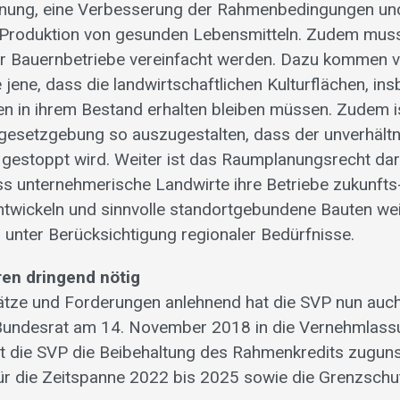
fnung, eine Verbesserung der Rahmenbedingungen un
n Produktion von gesunden Lebensmitteln. Zudem muss
ür Bauernbetriebe vereinfacht werden. Dazu kommen 
 jene, dass die landwirtschaftlichen Kulturflächen, in
en in ihrem Bestand erhalten bleiben müssen. Zudem i
esetzgebung so auszugestalten, dass der unverhält
t gestoppt wird. Weiter ist das Raumplanungsrecht da
ss unternehmerische Landwirte ihre Betriebe zukunfts
ntwickeln und sinnvolle standortgebundene Bauten weit
unter Berücksichtigung regionaler Bedürfnisse.
en dringend nötig
ätze und Forderungen anlehnend hat die SVP nun auc
 Bundesrat am 14. November 2018 in die Vernehmlass
tet die SVP die Beibehaltung des Rahmenkredits zugun
für die Zeitspanne 2022 bis 2025 sowie die Grenzsc