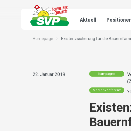
Aktuell
Positione
Homepage
Existenzsicherung für die Bauernfami
22. Januar 2019
V
Kampagne
(
v
Medienkonferenz
Existen
Bauernf