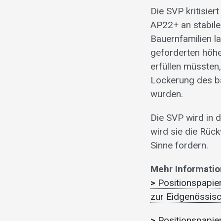
Die SVP kritisie
AP22+ an stabile
Bauernfamilien la
geforderten höhe
erfüllen müssten
Lockerung des bä
würden.
Die SVP wird in 
wird sie die Rüc
Sinne fordern.
Mehr Informatio
>
Positionspapie
zur Eidgenössisc
>
Positionspapie