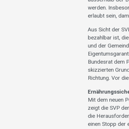
werden. Insbeso
erlaubt sein, da
Aus Sicht der SV
bezahlbar ist, d
und der Gemeinde
Eigentumsgaranti
Bundesrat dem P
skizzierten Grun
Richtung. Vor di
Ernährungssiche
Mit dem neuen Po
zeigt die SVP de
die Herausforder
einen Stopp der e