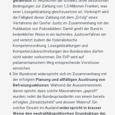
gefährlich
. Er verpflichtet die Schweiz unter bestimmten
Bedingungen zur Zahlung von 1,5 Millionen Franken, was
einer Lösegeldzahlung gleichzusetzen ist. Verknüpft wird
die Fälligkeit dieser Zahlung mit dem „Erfolg“ eines
Verfahrens der Genfer Justiz im Zusammenhang mit der
Publikation von Polizeibildern. Damit greift der Bund in
bedenklicher Weise in ein laufendes Justizverfahren ein
und verletzt zudem die föderalistische
Kompetenzordnung. Lösegeldzahlungen und
Kompetenzüberschreitungen des Bundesrates dürfen
nicht wieder vorkommen. Die SVP wird auf
parlamentarischem Weg entsprechende Vorstösse
einreichen.
Der Bundesrat widerspricht sich im Zusammenhang mit
der erfolgten
Planung und allfälligen Auslösung von
Befreiungsaktionen
. Während die Aussenministerin
davon spricht, dass solche Massnahmen „geprüft“
wurden, redet die Bundespräsidentin von einem bereits
erfolgten „Einsatzbefehl“ und dessen Widerruf. Ein
solcher Einsatz im Ausland
widerspricht in krasser
Weise den neutralitätspolitischen Grundsätzen der