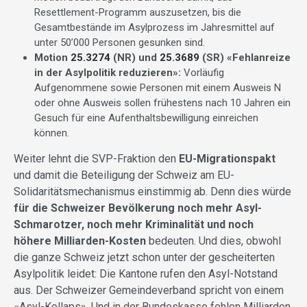
Resettlement-Programm auszusetzen, bis die
Gesamtbestände im Asylprozess im Jahresmittel auf
unter 50’000 Personen gesunken sind.
Motion
25.3274
(NR) und
25.3689
(SR) «Fehlanreize
in der Asylpolitik reduzieren»:
Vorläufig
Aufgenommene sowie Personen mit einem Ausweis N
oder ohne Ausweis sollen frühestens nach 10 Jahren ein
Gesuch für eine Aufenthaltsbewilligung einreichen
können.
Weiter lehnt die SVP-Fraktion den
EU-Migrationspakt
und damit die Beteiligung der Schweiz am EU-
Solidaritätsmechanismus einstimmig ab. Denn dies würde
für die Schweizer Bevölkerung noch mehr Asyl-
Schmarotzer, noch mehr Kriminalität und noch
höhere Milliarden-Kosten
bedeuten. Und dies, obwohl
die ganze Schweiz jetzt schon unter der gescheiterten
Asylpolitik leidet: Die Kantone rufen den Asyl-Notstand
aus. Der Schweizer Gemeindeverband spricht von einem
«Asyl-Kollaps». Und in der Bundeskasse fehlen Milliarden