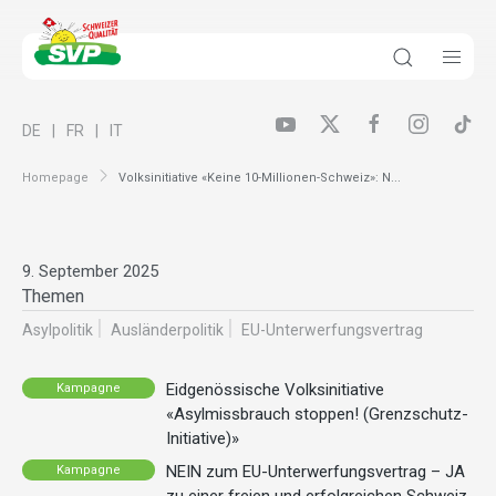
DE
FR
IT
Homepage
Volksinitiative «Keine 10-Millionen-Schweiz»: N...
9. September 2025
Themen
Asylpolitik
Ausländer­politik
EU-Unterwerfungsvertrag
Eidgenössische Volksinitiative
Kampagne
«Asylmissbrauch stoppen! (Grenzschutz-
Initiative)»
NEIN zum EU-Unterwerfungsvertrag – JA
Kampagne