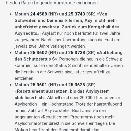
beiden Räten folgende Vorstösse einbringen:
Motion
24.4588
(NR) und
25.3743
(SR) «Von
Schweden und Dänemark lernen, Asyl nicht mehr
unbefristet gewähren. Zurück zum Kerngehalt des
Asylrechts»:
Asyl ist nur noch befristet für zwei Jahre
zu gewähren. Nach einer Überprüfung kann die Frist um
jeweils zwei Jahre verlängert werden.
Motion
25.3602
(NR) und
25.3738
(SR) «Aufhebung
des Schutzstatus S»
: Personen, die neu in die Schweiz
kommen, sollen den Status S nicht mehr erhalten. Jenen,
die bereits in der Schweiz sind, ist er gestaffelt zu
entziehen.
Motion
25.3601
(NR) und
25.3625
(SR)
«Resettlement aussetzen, bis das Asylsystem
stabilisiert ist»:
Aktuell sind über 200’000 Personen im
Asylbereich – ein Höchststand. Trotz der haarsträubend
hohen Zahl will Asylvorsteher Beat Jans via dem
sogenannten «Resettlement-Programm» noch mehr
Asylschmarotzer direkt in die Schweiz einfliegen. Die
Motion beauftragt den Bundesrat damit, das