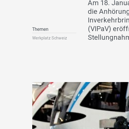
Am 18. Janua
die Anhörung
Inverkehrbri
(VIPaV) eröff
Themen
Stellungnah
Werkplatz Schweiz