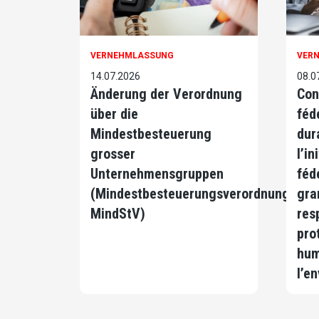
VERNEHMLASSUNG
VER
14.07.2026
08.0
Änderung der Verordnung
Con
über die
féd
Mindestbesteuerung
dur
grosser
l’in
Unternehmensgruppen
féd
(Mindestbesteuerungsverordnung,
gra
MindStV)
res
pro
hum
l’e