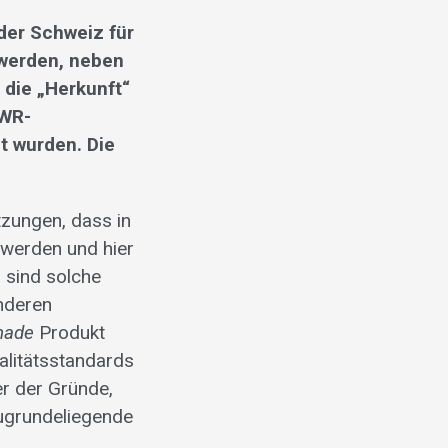
 der Schweiz für
 werden, neben
 die „Herkunft“
EWR-
t wurden. Die
zungen, dass in
 werden und hier
 sind solche
nderen
made
Produkt
alitätsstandards
er der Gründe,
ugrundeliegende