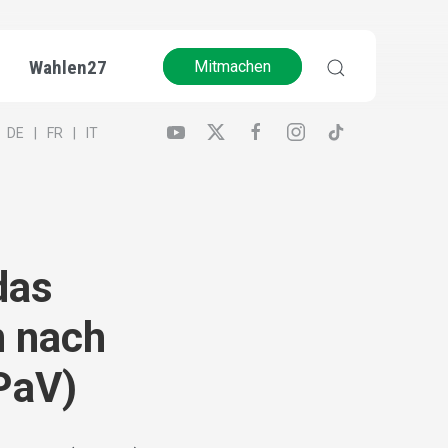
Wahlen27
Mitmachen
DE
FR
IT
das
n nach
PaV)