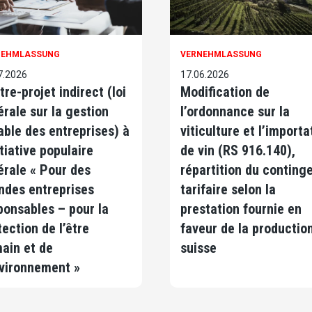
NEHMLASSUNG
VERNEHMLASSUNG
7.2026
17.06.2026
tre-projet indirect (loi
Modification de
érale sur la gestion
l’ordonnance sur la
able des entreprises) à
viticulture et l’importa
itiative populaire
de vin (RS 916.140),
érale « Pour des
répartition du conting
ndes entreprises
tarifaire selon la
ponsables – pour la
prestation fournie en
tection de l’être
faveur de la productio
ain et de
suisse
nvironnement »