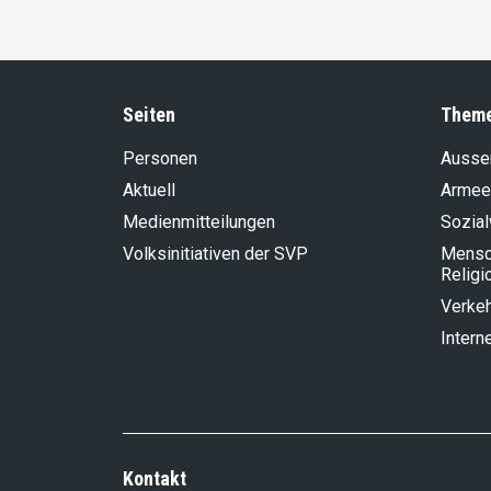
Seiten
Them
Personen
Aussen
Aktuell
Armee
Medienmitteilungen
Sozia
Volksinitiativen der SVP
Mensch
Religi
Verke
Intern
Kontakt