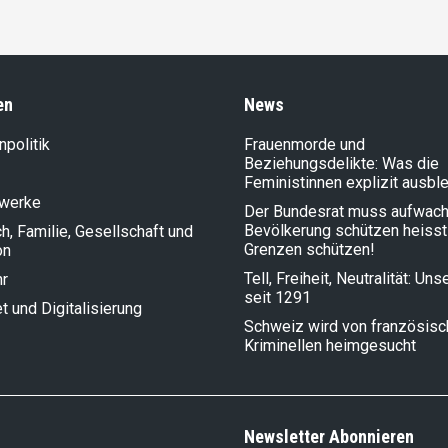
en
News
politik
Frauenmorde und
Beziehungsdelikte: Was die
Feministinnen explizit ausbl
lwerke
Der Bundesrat muss aufwach
Bevölkerung schützen heisst
, Familie, Gesellschaft und
Grenzen schützen!
on
Tell, Freiheit, Neutralität: Un
hr
seit 1291
et und Digitalisierung
Schweiz wird von französis
Kriminellen heimgesucht
Newsletter Abonnieren