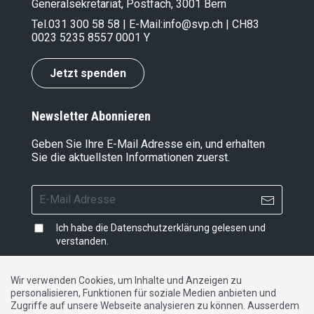
Generalsekretariat, Postfach, 3001 Bern
Tel.
031 300 58 58
| E-Mail:
info@svp.ch
| CH83
0023 5235 8557 0001 Y
Jetzt spenden
Newsletter Abonnieren
Geben Sie Ihre E-Mail Adresse ein, und erhalten
Sie die aktuellsten Informationen zuerst.
Ich habe die
Datenschutzerklärung
gelesen und
verstanden.
Wir verwenden Cookies, um Inhalte und Anzeigen zu
personalisieren, Funktionen für soziale Medien anbieten und
Impressum
|
Datenschutzerklärung
|
Kontakt
Zugriffe auf unsere Webseite analysieren zu können. Ausserdem