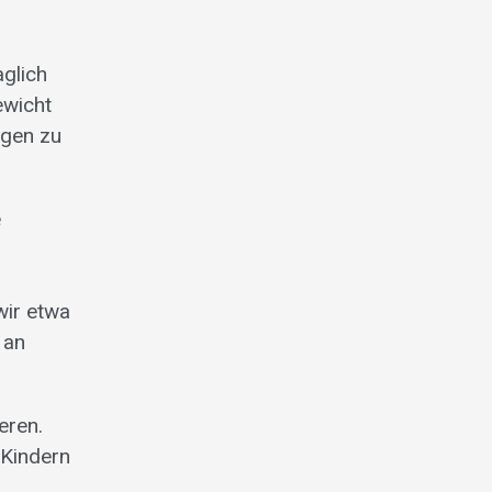
aglich
ewicht
igen zu
e
wir etwa
 an
eren.
 Kindern