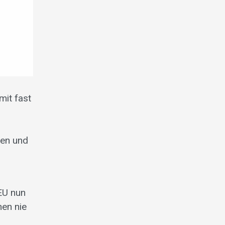
mit fast
ten und
 EU nun
nen nie