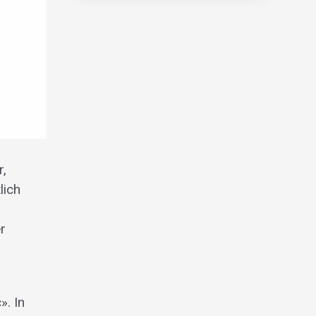
r,
lich
r
». In