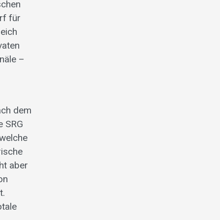
schen
f für
reich
vaten
näle –
nach dem
ie SRG
 welche
rische
ht aber
on
t.
otale