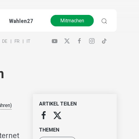
Wahlen27
Mitmachen
DE
FR
IT
n
ARTIKEL TEILEN
ühren)
THEMEN
ternet