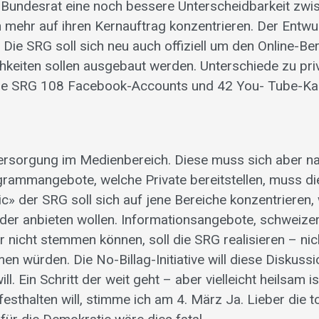
r Bundesrat eine noch bessere Unterscheidbarkeit zwi
 mehr auf ihren Kernauftrag konzentrieren. Der Entwur
ie SRG soll sich neu auch offiziell um den Online-Be
keiten sollen ausgebaut werden. Unterschiede zu pri
 die SRG 108 Facebook-Accounts und 42 You- Tube-Ka
versorgung im Medienbereich. Diese muss sich aber 
rogrammangebote, welche Private bereitstellen, muss d
ic» der SRG soll sich auf jene Bereiche konzentrieren,
der anbieten wollen. Informationsangebote, schweize
r nicht stemmen können, soll die SRG realisieren – nic
n würden. Die No-Billag-Initiative will diese Diskussi
l. Ein Schritt der weit geht – aber vielleicht heilsam is
thalten will, stimme ich am 4. März Ja. Lieber die t