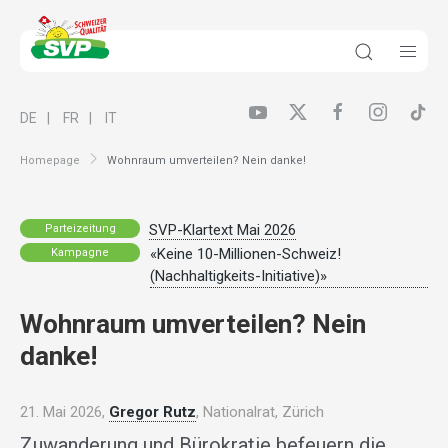
DE
FR
IT
Homepage
Wohnraum umverteilen? Nein danke!
SVP-Klartext Mai 2026
Parteizeitung
«Keine 10-Millionen-Schweiz!
Kampagne
(Nachhaltigkeits-Initiative)»
Wohnraum umverteilen? Nein
danke!
21. Mai 2026,
Gregor Rutz
, Nationalrat, Zürich
Zuwanderung und Bürokratie befeuern die