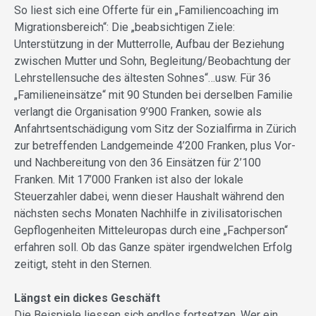
So liest sich eine Offerte für ein „Familiencoaching im
Migrationsbereich“: Die „beabsichtigen Ziele:
Unterstützung in der Mutterrolle, Aufbau der Beziehung
zwischen Mutter und Sohn, Begleitung/Beobachtung der
Lehrstellensuche des ältesten Sohnes“…usw. Für 36
„Familieneinsätze“ mit 90 Stunden bei derselben Familie
verlangt die Organisation 9’900 Franken, sowie als
Anfahrtsentschädigung vom Sitz der Sozialfirma in Zürich
zur betreffenden Landgemeinde 4’200 Franken, plus Vor-
und Nachbereitung von den 36 Einsätzen für 2’100
Franken. Mit 17’000 Franken ist also der lokale
Steuerzahler dabei, wenn dieser Haushalt während den
nächsten sechs Monaten Nachhilfe in zivilisatorischen
Gepflogenheiten Mitteleuropas durch eine „Fachperson“
erfahren soll. Ob das Ganze später irgendwelchen Erfolg
zeitigt, steht in den Sternen.
Längst ein dickes Geschäft
Die Beispiele liessen sich endlos fortsetzen. Wer ein