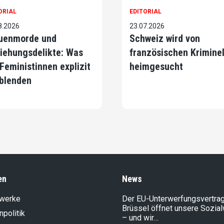
ORIAL
EDITORIAL
8.2026
23.07.2026
uenmorde und
Schweiz wird von
iehungsdelikte: Was
französischen Krimine
 Feministinnen explizit
heimgesucht
blenden
en
News
lwerke
Der EU-Unterwerfungsvertrag
Brüssel öffnet unsere Sozia
politik
– und wir…