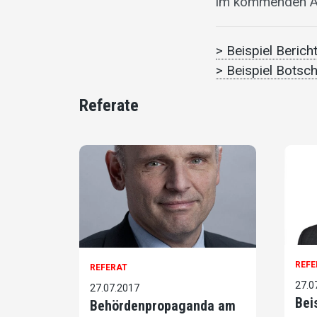
im kommenden Ab
> Beispiel Beric
> Beispiel Botsc
Referate
REFE
REFERAT
27.0
27.07.2017
Bei
Behördenpropaganda am