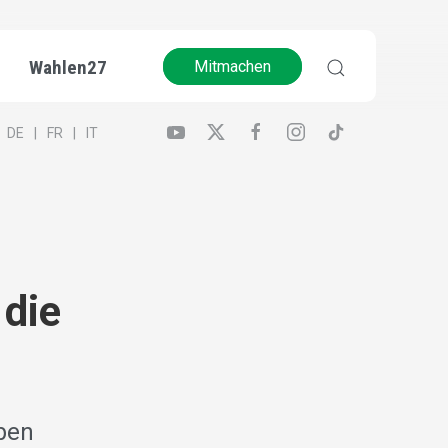
Wahlen27
Mitmachen
DE
FR
IT
die
ben