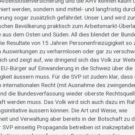
 Arbeitslosenversicherung und die AHV können kaum ü
ert werden, sondern sind mittel- und langfristig durc
ung sogar zusätzlich gefährdet. Unser Land wird zu
schen Bevölkerung praktisch zum Arbeitsmarkt-Überl
 aus dem Osten und Süden. All dies blendet der Bunde
 die Resultate von 15 Jahren Personenfreizügigkeit so
n Auswirkungen zu verharmlosen oder gar zu verschwe
ich und zeigt auf, wie dringend sich das Volk zur Wei
 EU-Bürger auf Einwanderung in die Schweiz über die
gkeit äussern muss. Für die SVP ist zudem klar, dass
 internationalen Recht (mit Ausnahme des zwingende
nd die Bundesverfassung wieder oberste Rechtsquell
ft werden muss. Das Volk wird sich auch dazu im R
sinitiative äussern können. Die Art und Weise, wie
it und Verwaltung aber bereits in der Botschaft zu d
er SVP einseitig Propaganda betreiben ist inakzeptabe