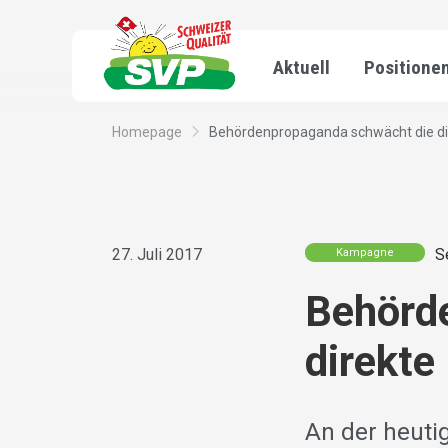
Aktuell
Positione
Homepage
Behördenpropaganda schwächt die di
27. Juli 2017
S
Kampagne
Behörd
direkte
An der heuti