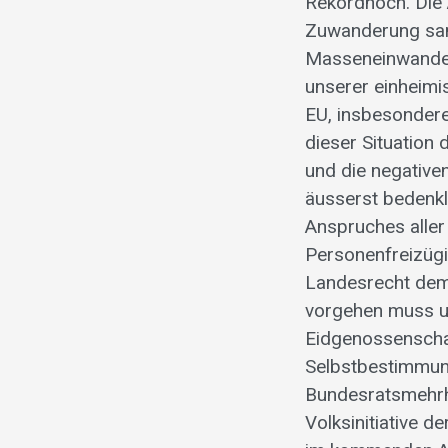
Rekordhoch. Die
Zuwanderung sani
Masseneinwander
unserer einheimi
EU, insbesondere
dieser Situation
und die negative
äusserst bedenkl
Anspruches aller
Personenfreizügi
Landesrecht dem
vorgehen muss u
Eidgenossenscha
Selbstbestimmung
Bundesratsmehrhe
Volksinitiative d