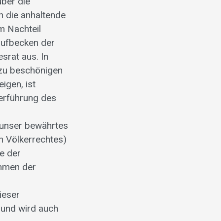
ber die
h die anhaltende
m Nachteil
aufbecken der
srat aus. In
 zu beschönigen
igen, ist
terführung des
 unser bewährtes
n Völkerrechtes)
e der
ahmen der
ieser
l und wird auch