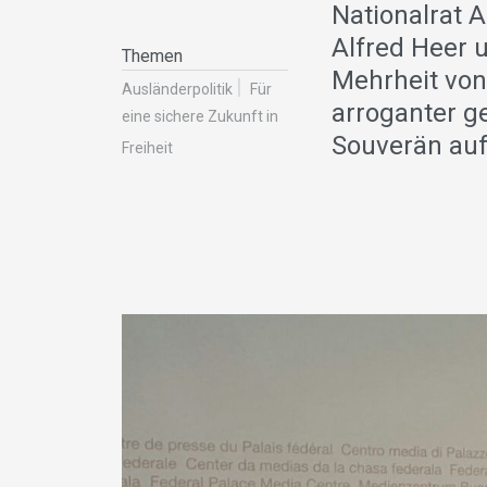
Nationalrat A
Alfred Heer 
Themen
Mehrheit vo
Ausländer­politik
Für
arroganter g
eine sichere Zukunft in
Souverän auf
Freiheit