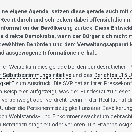
eine eigene Agenda, setzen diese gerade auch mit d
 Recht durch und schrecken dabei offensichtlich ni
 Information der Bevölkerung zurück. Diese Entwickl
re direkte Demokratie, wenn der Bürger sich nicht 
 gewählten Behörden und dem Verwaltungsapparat k
d ausgewogene Informationen erhält.
rbarer Weise kam dies gerade bei den bundesrätlichen 
r Selbstbestimmungsinitiative
und des
Berichtes „15 
gkeit“
zum Ausdruck. Die SVP hat an ihrer Pressekon
 Beispielen aufgezeigt, was der Bundesrat zu diesen 
erschweigt oder verdreht. Denn in der Realität hat di
EU über die Personenfreizügigkeit unserer Bevölkeru
 noch Wohlstands- und Einkommenswachstum gebracht
en Bereichen stagniert oder verloren. Die Erwerbslosigk