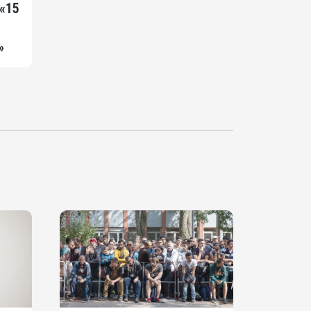
 «15
»