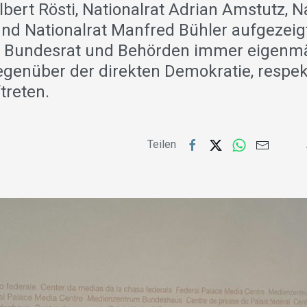
lbert Rösti, Nationalrat Adrian Amstutz, N
und Nationalrat Manfred Bühler aufgezeigt
n Bundesrat und Behörden immer eigenmä
egenüber der direkten Demokratie, respe
treten.
Teilen