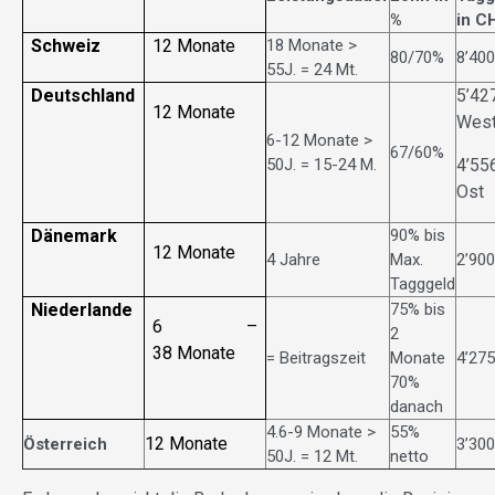
%
in C
Schweiz
12 Monate
18 Monate >
80/70%
8’400
55J. = 24 Mt.
Deutschland
5’42
12 Monate
Wes
6-12 Monate >
67/60%
50J. = 15-24 M.
4’55
Ost
Dänemark
90% bis
12 Monate
4 Jahre
Max.
2’900
Tagggeld
Niederlande
75% bis
6 –
2
38 Monate
= Beitragszeit
Monate
4’275
70%
danach
4.6-9 Monate >
55%
12 Monate
Österreich
3’300
50J. = 12 Mt.
netto