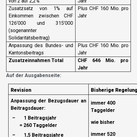
von 2 auf 2,2%.
Jahr
Zusatzsatz von 1% auf
Plus CHF 160 Mio. pro
Einkommen zwischen CHF
Jahr
126’000 und 315’000
(sogenannter
Solidaritätsbeitrag)
Anpassung des Bundes- und
Plus CHF 160 Mio. pro
Kantonsbeitrags
Jahr
Zusatzeinnahmen Total
CHF 646 Mio. pro
Jahr
Auf der Ausgabenseite:
Revision
Bisherige Regelun
Anpassung der Bezugsdauer an
immer 400
Beitragsdauer:
Taggelder
–
1 Beitragsjahr
wie bisher
= 260 Taggelder
immer 520
–
1,5 Beitragsjahre