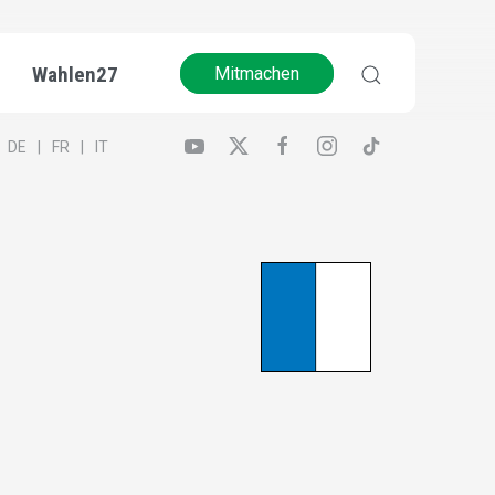
Wahlen27
Mitmachen
DE
FR
IT