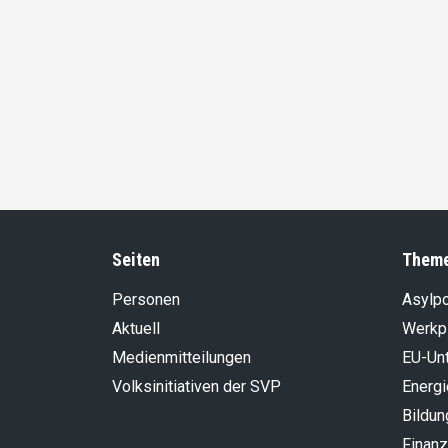
Seiten
Them
Personen
Asylpo
Aktuell
Werkp
Medienmitteilungen
EU-Un
Volksinitiativen der SVP
Energi
Bildun
Finanz