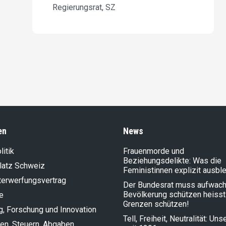
Regierungsrat, SZ
en
News
litik
Frauenmorde und
Beziehungsdelikte: Was die
latz Schweiz
Feministinnen explizit ausbl
terwerfungsvertrag
Der Bundesrat muss aufwach
Bevölkerung schützen heisst
e
Grenzen schützen!
g, Forschung und Innovation
Tell, Freiheit, Neutralität: Un
en, Steuern, Abgaben