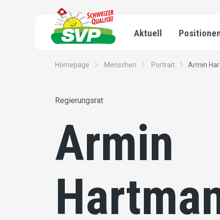
Aktuell
Positione
Homepage
Menschen
Portrait
Armin Ha
Regierungsrat
Armin
Hartma