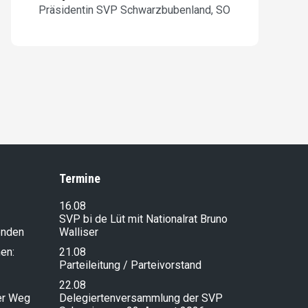
Präsidentin SVP Schwarzbubenland, SO
Termine
16.08
SVP bi de Lüt mit Nationalrat Bruno
enden
Walliser
en:
21.08
Parteileitung / Parteivorstand
22.08
ser Weg
Delegiertenversammlung der SVP