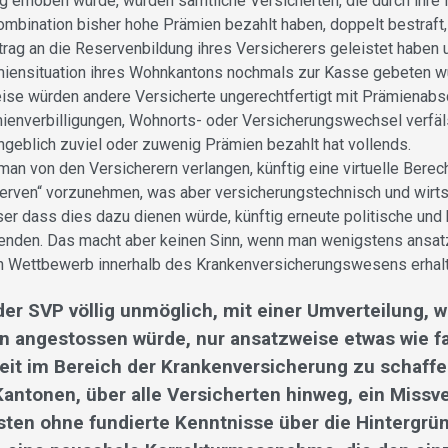
 erhoben würde, würden sämtliche Versicherten, die durch ihre i
mbination bisher hohe Prämien bezahlt haben, doppelt bestraft, 
trag an die Reservenbildung ihres Versicherers geleistet haben u
iensituation ihres Wohnkantons nochmals zur Kasse gebeten wü
se würden andere Versicherte ungerechtfertigt mit Prämienabsc
ienverbilligungen, Wohnorts- oder Versicherungswechsel verfäl
ngeblich zuviel oder zuwenig Prämien bezahlt hat vollends.
an von den Versicherern verlangen, künftig eine virtuelle Berec
erven“ vorzunehmen, was aber versicherungstechnisch und wirts
ser dass dies dazu dienen würde, künftig erneute politische und
enden. Das macht aber keinen Sinn, wenn man wenigstens ansa
n Wettbewerb innerhalb des Krankenversicherungswesens erhalte
 der SVP völlig unmöglich, mit einer Umverteilung, w
n angestossen würde, nur ansatzweise etwas wie f
eit im Bereich der Krankenversicherung zu schaffen
antonen, über alle Versicherten hinweg, ein Missve
ten ohne fundierte Kenntnisse über die Hintergrün