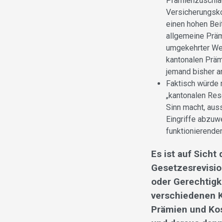
Prämienzuschlag
Versicherungsko
einen hohen Bei
allgemeine Präm
umgekehrter Wei
kantonalen Präm
jemand bisher a
Faktisch würde m
„kantonalen Res
Sinn macht, aus
Eingriffe abzuw
funktionierende
Es ist auf Sicht
Gesetzesrevisio
oder Gerechtigk
verschiedenen K
Prämien und Kos