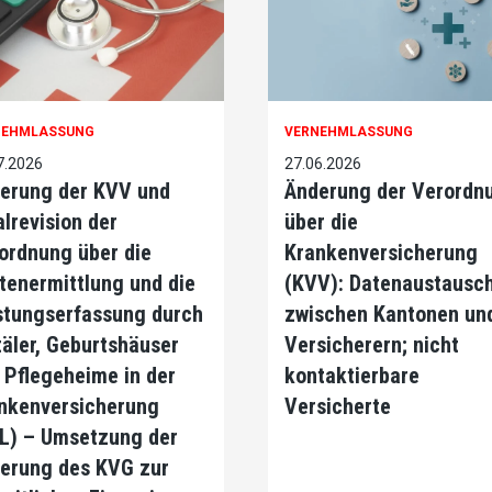
NEHMLASSUNG
VERNEHMLASSUNG
7.2026
27.06.2026
erung der KVV und
Änderung der Verordn
alrevision der
über die
ordnung über die
Krankenversicherung
tenermittlung und die
(KVV): Datenaustausc
stungserfassung durch
zwischen Kantonen un
täler, Geburtshäuser
Versicherern; nicht
 Pflegeheime in der
kontaktierbare
nkenversicherung
Versicherte
L) – Umsetzung der
erung des KVG zur