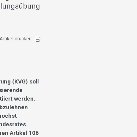
ilungsübung
Artikel drucken
ung (KVG) soll
sierende
iiert werden.
abzulehnen
höchst
undesrates
uen Artikel 106