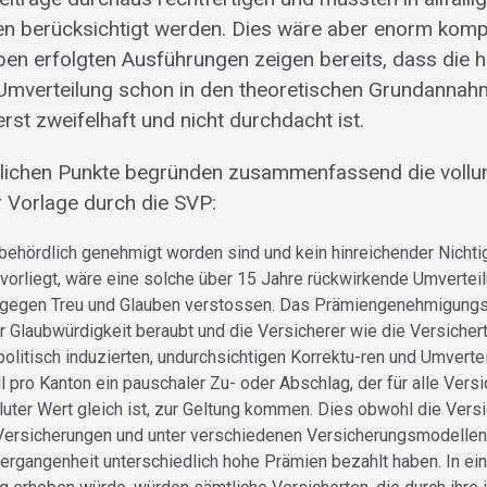
en berücksichtigt werden. Dies wäre aber enorm komp
ben erfolgten Ausführungen zeigen bereits, dass die h
Umverteilung schon in den theoretischen Grundanna
st zweifelhaft und nicht durchdacht ist.
lichen Punkte begründen zusammenfassend die vollu
 Vorlage durch die SVP:
behördlich genehmigt worden sind und kein hinreichender Nichti
vorliegt, wäre eine solche über 15 Jahre rückwirkende Umverteil
 gegen Treu und Glauben verstossen. Das Prämiengenehmigung
er Glaubwürdigkeit beraubt und die Versicherer wie die Versiche
politisch induzierten, undurchsichtigen Korrektu-ren und Umverte
l pro Kanton ein pauschaler Zu- oder Abschlag, der für alle Vers
luter Wert gleich ist, zur Geltung kommen. Dies obwohl die Versi
ersicherungen und unter verschiedenen Versicherungsmodellen 
Vergangenheit unterschiedlich hohe Prämien bezahlt haben. In ei