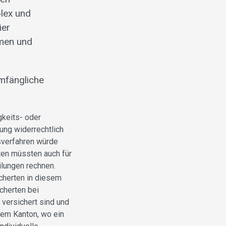
lex und
ier
hmen und
mfängliche
gkeits- oder
ung widerrechtlich
sverfahren würde
rten müssten auch für
ilungen rechnen.
icherten in diesem
cherten bei
versichert sind und
nem Kanton, wo ein