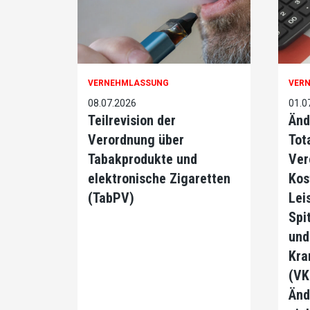
VERNEHMLASSUNG
VER
08.07.2026
01.0
Teilrevision der
Änd
Verordnung über
Tot
Tabakprodukte und
Ver
elektronische Zigaretten
Kos
(TabPV)
Lei
Spi
und
Kra
(VK
Änd