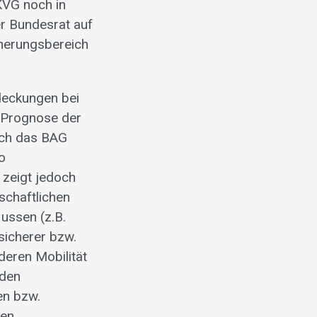
KVG noch in
r Bundesrat auf
cherungsbereich
deckungen bei
r Prognose der
rch das BAG
o
 zeigt jedoch
schaftlichen
ussen (z.B.
sicherer bzw.
deren Mobilität
 den
en bzw.
gen