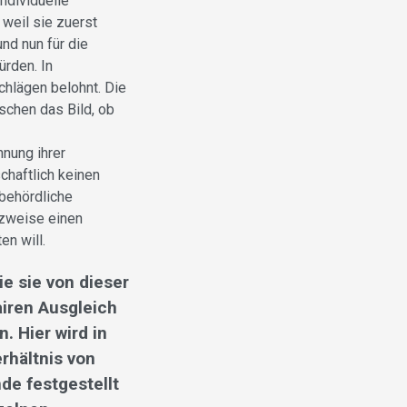
ndividuelle
weil sie zuerst
nd nun für die
rden. In
hlägen belohnt. Die
schen das Bild, ob
hnung ihrer
chaftlich keinen
 behördliche
tzweise einen
n will.
ie sie von dieser
airen Ausgleich
. Hier wird in
rhältnis von
de festgestellt