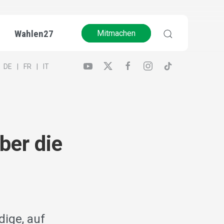
Wahlen27
Mitmachen
DE
FR
IT
ber die
dige, auf