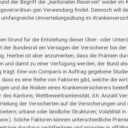
 und der Begriff der „kantonalen Reserven“ weder im 
gsverordnun-gen Verwendung findet. Dennoch will de
ne umfangreiche Umverteilungsübung im Krankenversi
gen Grund für die Entstehung dieser Über- oder Unter
t der Bundesrat ein Versagen der Versicherer bei de
g. Hierbei ist aber anzumerken, dass die Prämien du
n und damit zu einer Verfügung werden, der Bund als
 trägt. Eine von Comparis in Auftrag gegebene Studie
 dass es eine Reihe von Faktoren gibt, welche die wirt
n und die Risiken eines Krankenversicherers beeinfl
 des Kantons; Wettbewerbsintensität, d.h. Anzahl Ver
rteilung der Versicherten auf die Versicherungen und 
etern; urbane oder ländliche Strukturen; Volatilität in
usw.). Solche Faktoren können unterschiedliche Prämi
iträge durchaus rechtfertigen und müssten in allfälli