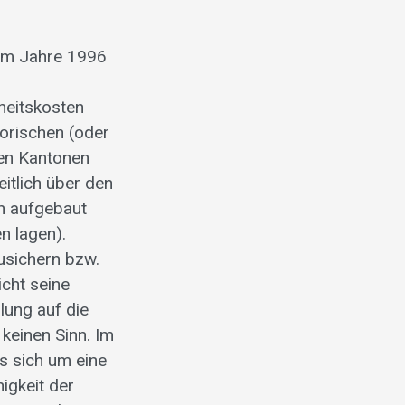
 im Jahre 1996
heitskosten
torischen (oder
hen Kantonen
itlich über den
n aufgebaut
n lagen).
usichern bzw.
cht seine
lung auf die
 keinen Sinn. Im
s sich um eine
igkeit der