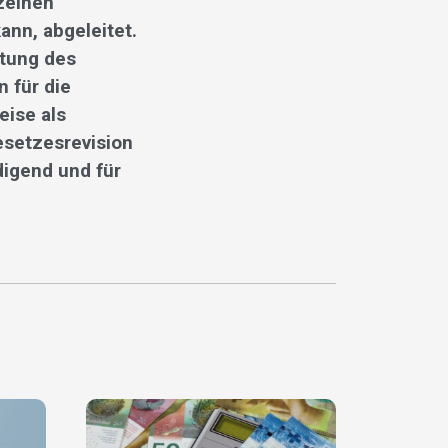
zelnen
ann, abgeleitet.
tung des
 für die
eise als
esetzesrevision
digend und für