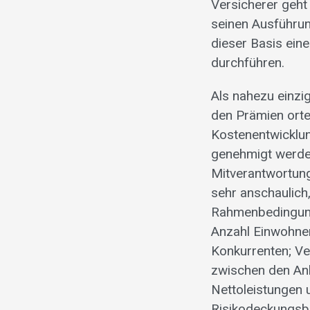
Versicherer geht
seinen Ausführun
dieser Basis ei
durchführen.
Als nahezu einzi
den Prämien orte
Kostenentwicklun
genehmigt werde
Mitverantwortung
sehr anschaulich,
Rahmenbedingunge
Anzahl Einwohner
Konkurrenten; Ve
zwischen den Anbi
Nettoleistungen 
Risikodeckungsbe