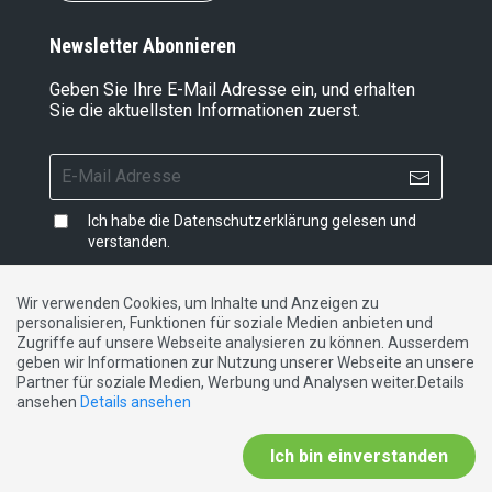
Newsletter Abonnieren
Geben Sie Ihre E-Mail Adresse ein, und erhalten
Sie die aktuellsten Informationen zuerst.
Ich habe die
Datenschutzerklärung
gelesen und
verstanden.
Wir verwenden Cookies, um Inhalte und Anzeigen zu
personalisieren, Funktionen für soziale Medien anbieten und
Impressum
|
Datenschutzerklärung
|
Kontakt
Zugriffe auf unsere Webseite analysieren zu können. Ausserdem
geben wir Informationen zur Nutzung unserer Webseite an unsere
Partner für soziale Medien, Werbung und Analysen weiter.Details
DE
FR
IT
ansehen
Details ansehen
Ich bin einverstanden