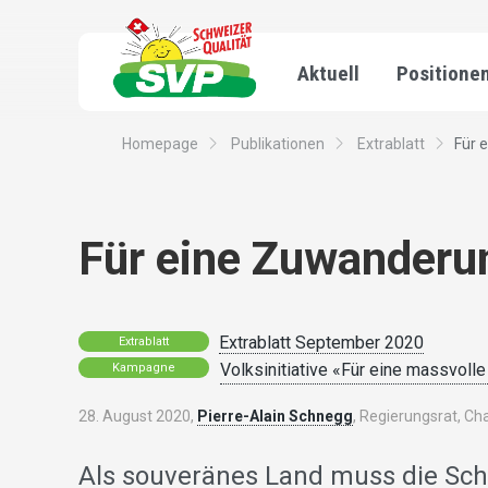
Aktuell
Positione
Homepage
Publikationen
Extrablatt
Für 
Für eine Zuwanderun
Extrablatt September 2020
Extrablatt
Volksinitiative «Für eine massvoll
Kampagne
28. August 2020,
Pierre-Alain Schnegg
, Regierungsrat, C
Als souveränes Land muss die Schw