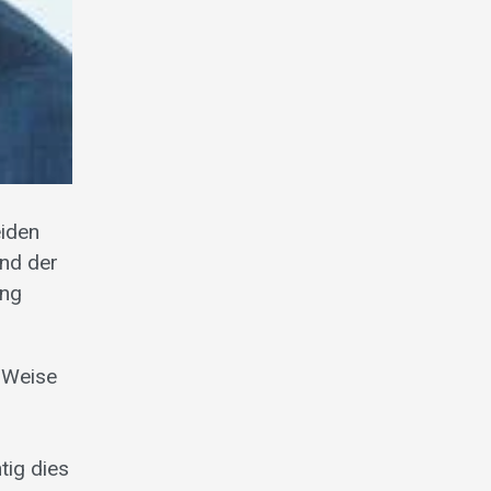
eiden
und der
ang
d Weise
tig dies