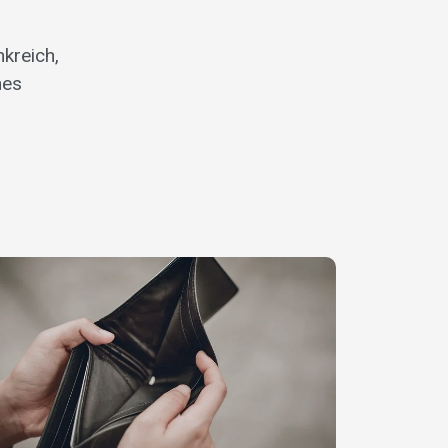
nkreich,
nes