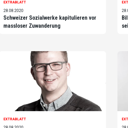
EXTRABLATT
EX
28.08.2020
28.
Schweizer Sozialwerke kapitulieren vor
Bi
massloser Zuwanderung
se
EXTRABLATT
EX
28.08.2020
28.