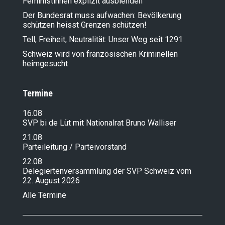
Feministinnen explizit ausblenden
200 Tage Bundesrat Jans – eine
Schadensbilanz
Der Bundesrat muss aufwachen: Bevölkerung
schützen heisst Grenzen schützen!
28.08.2024
Messer-Terror: Wer keine deutschen
Tell, Freiheit, Neutralität: Unser Weg seit 1291
Verhältnisse will, unterschreibt die
Schweiz wird von französischen Kriminellen
Grenzschutz-Initiative!
heimgesucht
30.07.2024
Bundesrat Jans riskiert mit seiner
Asylpolitik die Spaltung der Gesellschaft
Termine
21.06.2024
Kein Asyl für Kriminelle!
16.08
SVP bi de Lüt mit Nationalrat Bruno Walliser
25.05.2024
Zuwanderungs-Desaster – holen wir uns die
21.08
Kontrolle in unserem Land wieder zurück!
Parteileitung / Parteivorstand
14.05.2024
22.08
Importierte Kriminalität ausser Kontrolle!
Delegiertenversammlung der SVP Schweiz vom
22.02.2024
22. August 2026
Asylkriminalität explodiert: Wir rufen
Alle Termine
Bundesrat Jans auf, jetzt zu handeln!
12.02.2024
Asylkriminalität explodiert: Wir rufen