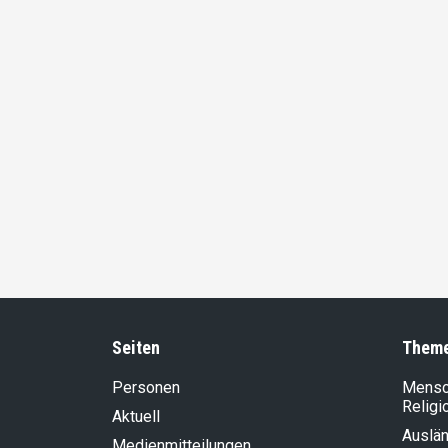
Seiten
Them
Personen
Mensch
Religi
Aktuell
Auslän
Medienmitteilungen