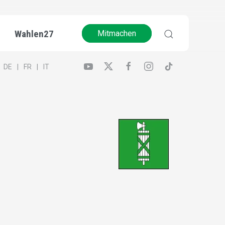
Wahlen27
Mitmachen
DE
FR
IT