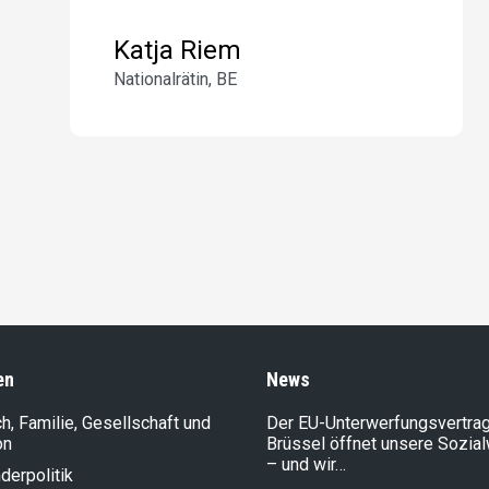
Katja Riem
Nationalrätin, BE
en
News
, Familie, Gesellschaft und
Der EU-Unterwerfungsvertrag
on
Brüssel öffnet unsere Sozia
– und wir…
der­politik