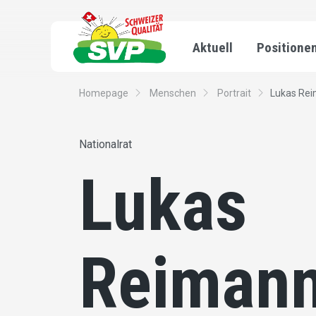
Aktuell
Positione
Homepage
Menschen
Portrait
Lukas Re
Nationalrat
Lukas
Reiman