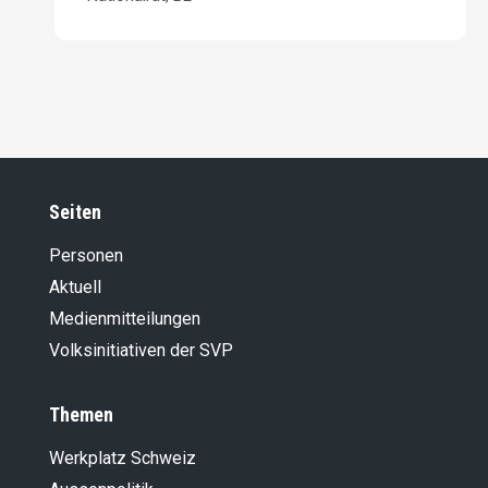
20.01.2021
Kampf dem CO2-Gesetz
06.11.2020
CO2-Gesetz: Ein Milliarden-Moloch
22.08.2019
Wie die Linken und Netten den Mittelstand
abzocken
19.02.2019
Anstifter zur Klima-Diktatur
Seiten
21.12.2018
Eigenverantwortung statt Klima-Abzocke
Personen
28.08.2018
Aktuell
EU-Hut nicht grüssen!
Medienmitteilungen
04.12.2017
Ein Ja, um die SRG zur Vernunft zu bringen
Volksinitiativen der SVP
18.11.2016
Strom-Chaos verhindern!
Themen
28.07.2016
Ab nach Bangladesch!
Werkplatz Schweiz
03.05.2016