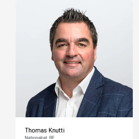
hat!
05.11.2021
Linke Salamitaktik zur CO2-Abzocke
14.05.2021
Beschiss an der Bevölkerung
26.04.2021
Weniger Zuwanderung statt mehr Abgaben
und Steuern
15.04.2021
Beschiss auch bei der Rückverteilung an die
Bevölkerung
08.04.2021
Beschiss an der Bevölkerung
01.04.2021
Gekaufte Berufsverbände
27.03.2021
Teuer, unnötig und ungerecht – Nein zum
missratenen CO2-Gesetz
18.02.2021
Thomas Knutti
Solothurn dem Volk zurückgeben!
Nationalrat, BE