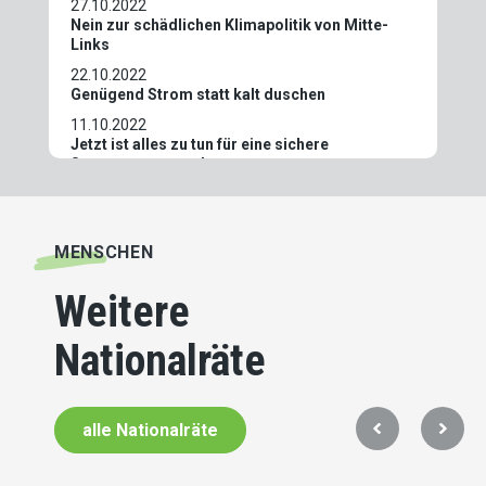
27.10.2022
Nein zur schädlichen Klimapolitik von Mitte-
Links
22.10.2022
Genügend Strom statt kalt duschen
11.10.2022
Jetzt ist alles zu tun für eine sichere
Stromversorgung!
30.08.2022
Sommaruga absetzen – «Energiewende»
zerstört Wohlstand
MENSCHEN
23.06.2022
Wie die Schweiz vom Vorzeige- zum
Weitere
Entwicklungsland geworden ist
05.04.2022
Nationalräte
Steuern runter auf Brenn- und Treibstoffen!
20.01.2022
Energiestrategie 2050 ist gescheitert, es
braucht einen Strom-General
alle Nationalräte
22.11.2021
Jetzt tritt ein, wovor die SVP immer gewarnt