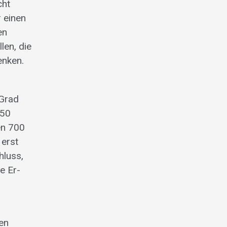
cht
r einen
en
len, die
enken.
 Grad
750
en 700
 erst
hluss,
e Er­
en