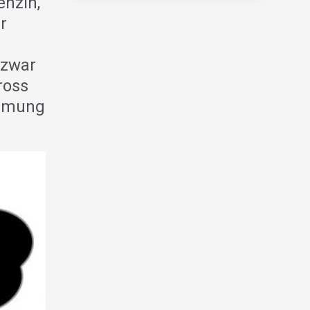
enzin,
r
 zwar
ross
ärmung