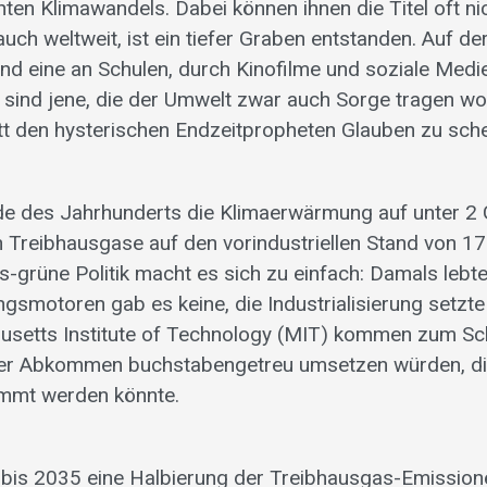
n Klimawandels. Dabei können ihnen die Titel oft ni
auch weltweit, ist ein tiefer Graben entstanden. Auf de
 und eine an Schulen, durch Kinofilme und soziale Medi
sind jene, die der Umwelt zwar auch Sorge tragen wol
att den hysterischen Endzeitpropheten Glauben zu sch
de des Jahrhunderts die Klimaerwärmung auf unter 2
 Treibhausgase auf den vorindustriellen Stand von 1
ks-grüne Politik macht es sich zu einfach: Damals lebt
smotoren gab es keine, die Industrialisierung setzte
husetts Institute of Technology (MIT) kommen zum Sc
ser Abkommen buchstaben­getreu umsetzen würden, di
mmt werden könnte.
bis 2035 eine Halbierung der Treibhausgas-Emission