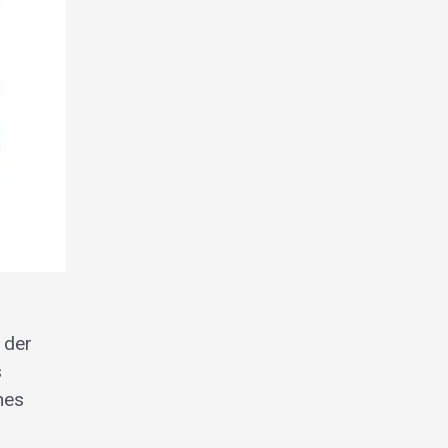
 der
s
hes