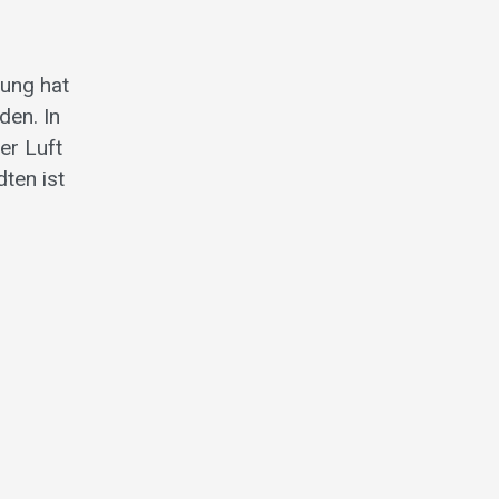
lung hat
den. In
er Luft
ten ist