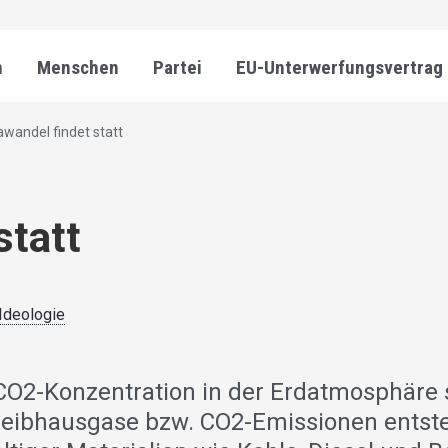
n
Menschen
Partei
EU-Unterwerfungsvertrag
awandel findet statt
statt
 Ideologie
O2-Konzentration in der Erdatmosphäre 
reibhausgase bzw. CO2-Emissionen entst