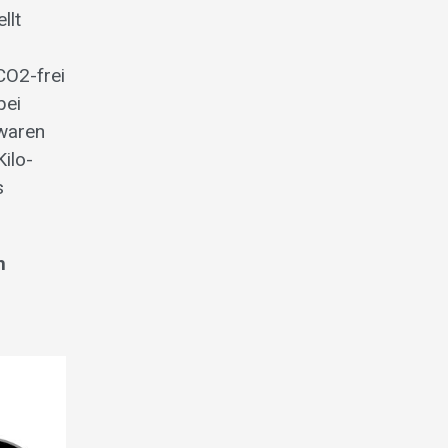
llt
CO2-frei
bei
 waren
ilo­
s
h