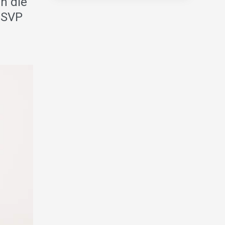
n die
, SVP