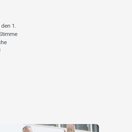
 den 1.
 Stimme
che
!