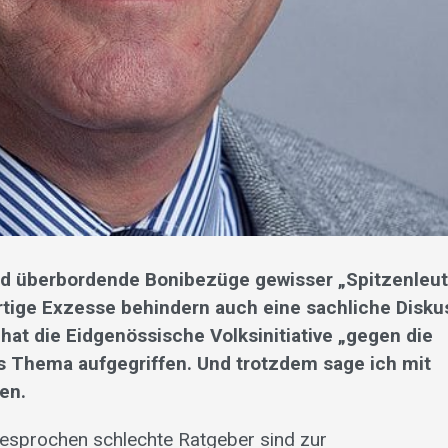
nd überbordende Bonibezüge gewisser „Spitzenleut
artige Exzesse behindern auch eine sachliche Disku
hat die Eidgenössische Volksinitiative „gegen die
ges Thema aufgegriffen. Und trotzdem sage ich mit
en.
esprochen schlechte Ratgeber sind zur