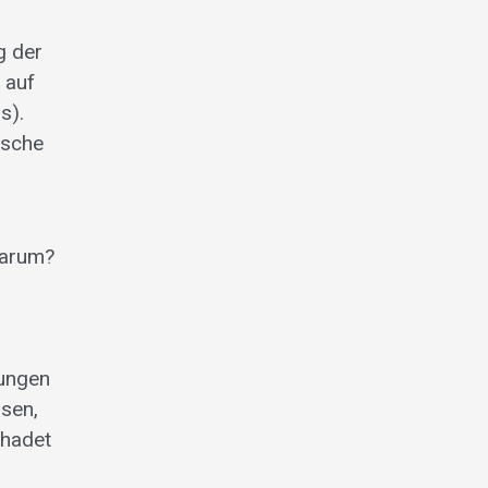
g der
 auf
s).
lsche
Warum?
mungen
sen,
chadet