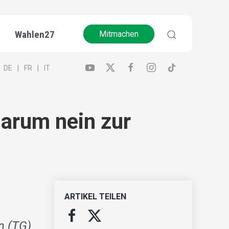
Wahlen27
Mitmachen
DE
FR
IT
darum nein zur
ARTIKEL TEILEN
n (TG)