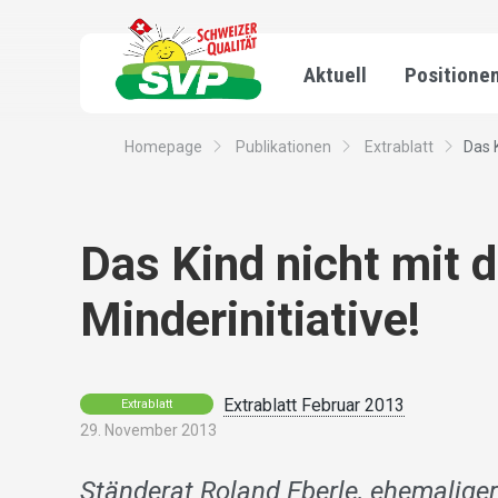
Aktuell
Positione
Homepage
Publikationen
Extrablatt
Das 
Das Kind nicht mit 
Minderinitiative!
Extrablatt Februar 2013
Extrablatt
29. November 2013
Ständerat Roland Eberle, ehemalige