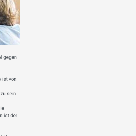
el gegen
 ist von
 zu sein
ie
 ist der