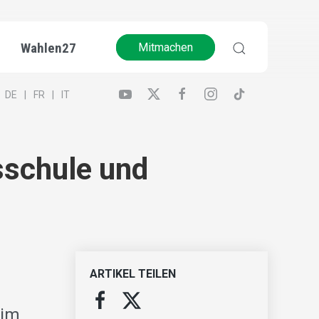
Wahlen27
Mitmachen
DE
FR
IT
sschule und
ARTIKEL TEILEN
 im