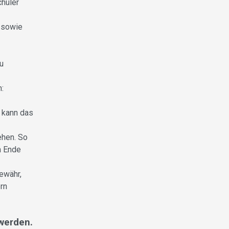
chüler
e sowie
u
:
d kann das
ehen. So
m Ende
ewähr,
rn
werden.