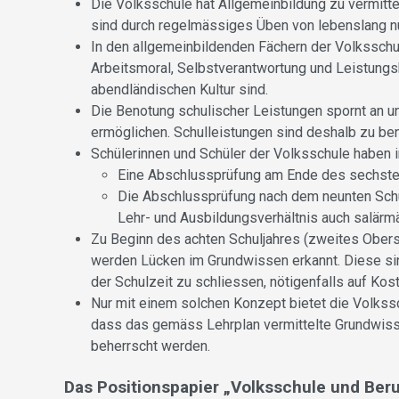
Die Volksschule hat Allgemeinbildung zu vermittel
sind durch regelmässiges Üben von lebenslang n
In den allgemeinbildenden Fächern der Volksschul
Arbeitsmoral, Selbstverantwortung und Leistung
abendländischen Kultur sind.
Die Benotung schulischer Leistungen spornt an u
ermöglichen. Schulleistungen sind deshalb zu be
Schülerinnen und Schüler der Volksschule haben 
Eine Abschlussprüfung am Ende des sechsten 
Die Abschlussprüfung nach dem neunten Schulj
Lehr- und Ausbildungsverhältnis auch salärm
Zu Beginn des achten Schuljahres (zweites Obers
werden Lücken im Grundwissen erkannt. Diese si
der Schulzeit zu schliessen, nötigenfalls auf Ko
Nur mit einem solchen Konzept bietet die Volks
dass das gemäss Lehrplan vermittelte Grundwisse
beherrscht werden.
Das Positionspapier „Volksschule und Beru