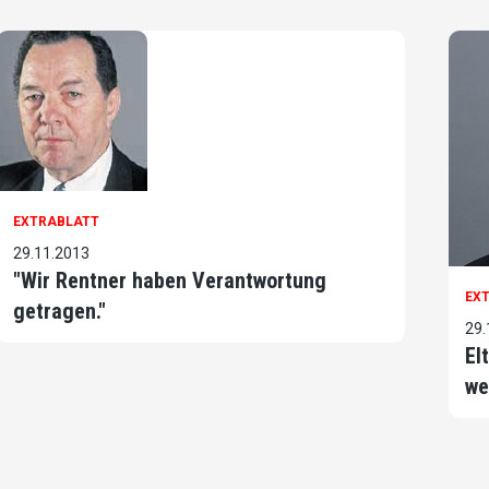
EXTRABLATT
29.11.2013
"Wir Rentner haben Verantwortung
EX
getragen."
29.
El
we