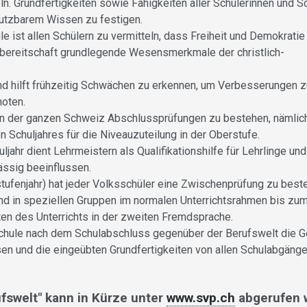
n. Grundfertigkeiten sowie Fähigkeiten aller Schülerinnen und S
utzbarem Wissen zu festigen.
e ist allen Schülern zu vermitteln, dass Freiheit und Demokrati
sbereitschaft grundlegende Wesensmerkmale der christlich-
nd hilft frühzeitig Schwächen zu erkennen, um Verbesserungen z
noten.
in der ganzen Schweiz Abschlussprüfungen zu bestehen, nämlich
Schuljahres für die Niveauzuteilung in der Oberstufe.
ahr dient Lehrmeistern als Qualifikationshilfe für Lehrlinge un
ässig beeinflussen.
tufenjahr) hat jeder Volksschüler eine Zwischenprüfung zu best
nd in speziellen Gruppen im normalen Unterrichtsrahmen bis zu
sten des Unterrichts in der zweiten Fremdsprache.
schule nach dem Schulabschluss gegenüber der Berufswelt die G
n und die eingeübten Grundfertigkeiten von allen Schulabgänge
fswelt" kann in Kürze unter
www.svp.ch
abgerufen 