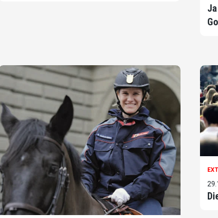
Ja
Go
EX
29.
Di