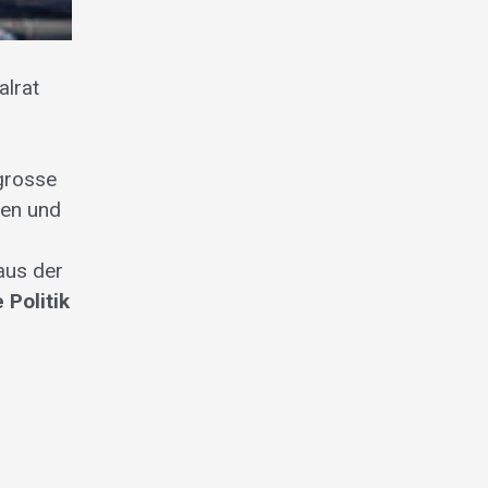
alrat
 grosse
men und
aus der
 Politik