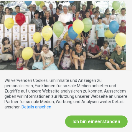
EXTRABLATT
Wir verwenden Cookies, um Inhalte und Anzeigen zu
personalisieren, Funktionen für soziale Medien anbieten und
29.11.2012
Zugriffe auf unsere Webseite analysieren zu können. Ausserdem
Die Familieninitiative der SVP
geben wir Informationen zur Nutzung unserer Webseite an unsere
Partner für soziale Medien, Werbung und Analysen weiter.Details
ansehen
Details ansehen
Ich bin einverstanden