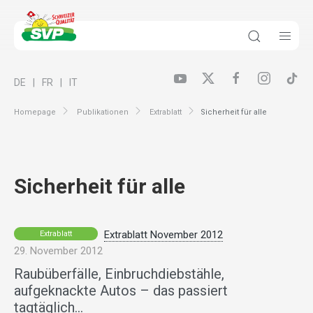
DE
FR
IT
Homepage
Publikationen
Extrablatt
Sicherheit für alle
Sicherheit für alle
Extrablatt November 2012
Extrablatt
29. November 2012
Raubüberfälle, Einbruchdiebstähle,
aufgeknackte Autos – das passiert
tagtäglich…