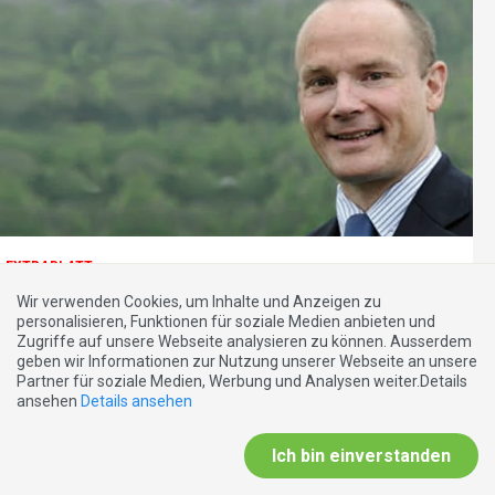
EXTRABLATT
29.11.2012
Wir verwenden Cookies, um Inhalte und Anzeigen zu
personalisieren, Funktionen für soziale Medien anbieten und
«Die Schwachen haben Probleme, die Starken haben die
Zugriffe auf unsere Webseite analysieren zu können. Ausserdem
Lösungen.»
geben wir Informationen zur Nutzung unserer Webseite an unsere
Partner für soziale Medien, Werbung und Analysen weiter.Details
ansehen
Details ansehen
Ich bin einverstanden